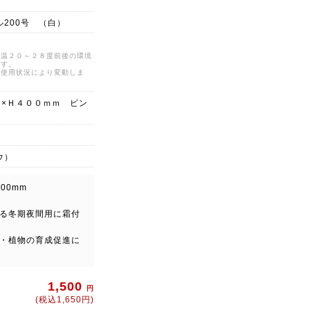
200号 （白）
気温２０～２８度前後の環境
です。
ど使用状況により変動しま
５×Ｈ４００ｍｍ ピン
ウ）
00mm
る冬期夜間用に霜付
・植物の育成促進に
1,500
円
(税込1,650円)