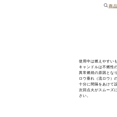
商
使用中は燃えやすい
キャンドルは不燃性
異常燃焼の原因とな
ロウ垂れ（流ロウ）
十分に間隔をあけて
次回点火がスムーズ
さい。