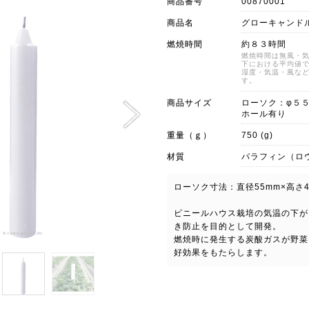
商品番号
00870001
商品名
グローキャンドル
燃焼時間
約８３時間
燃焼時間は無風・
下における平均値
湿度・気温・風な
す。
商品サイズ
ローソク：φ５
ホール有り
重量（ｇ）
750 (g)
材質
パラフィン（ロ
ローソク寸法：直径55mm×高さ4
ビニールハウス栽培の気温の下が
き防止を目的として開発。
燃焼時に発生する炭酸ガスが野菜
好効果をもたらします。