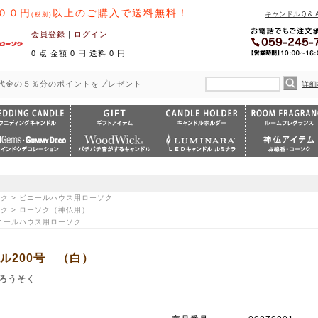
００円
以上のご購入で送料無料！
キャンドルＱ＆
(税別)
会員登録
｜
ログイン
0 点 金額 0 円 送料 0 円
代金の５％分のポイントをプレゼント
詳細
ソク > ビニールハウス用ローソク
ク > ローソク（神仏用）
ビニールハウス用ローソク
ル200号 （白）
ろうそく