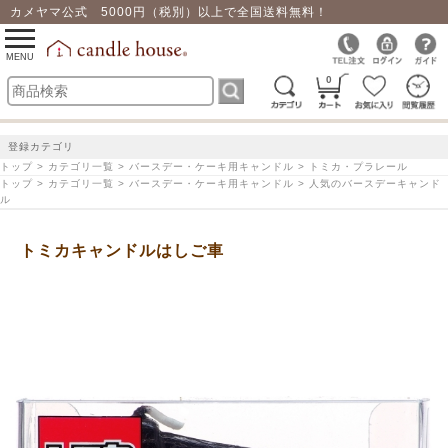
カメヤマ公式 5000円（税別）以上で全国送料無料！
0
toggle
navigation
MENU
0
登録カテゴリ
トップ > カテゴリ一覧 > バースデー・ケーキ用キャンドル > トミカ・プラレール
トップ > カテゴリ一覧 > バースデー・ケーキ用キャンドル > 人気のバースデーキャンド
ル
トミカキャンドルはしご車