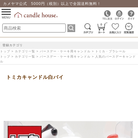
カメヤマ公式 5000円（税別）以上で全国送料無料！
0
toggle
navigation
MENU
0
登録カテゴリ
トップ > カテゴリ一覧 > バースデー・ケーキ用キャンドル > トミカ・プラレール
トップ > カテゴリ一覧 > バースデー・ケーキ用キャンドル > 人気のバースデーキャンド
ル
トミカキャンドル白バイ