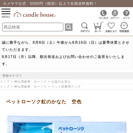
カメヤマ公式 5000円（税別）以上で全国送料無料！
0
toggle
navigation
MENU
0
誠に勝手ながら、8月8日（土）午後から8月16日（日）は夏季休業とさせ
ていただきます。
8月17日（月）以降、順次発送およびお問い合わせのご返答をいたしま
す。
登録カテゴリ
トップ > 神仏用線香・ローソク > お盆のお供え
トップ > 神仏用線香・ローソク > ペット供養用グッズ
ペットローソク虹のかなた 空色