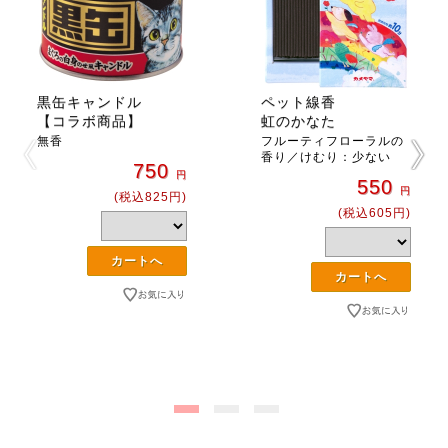
黒缶キャンドル
ペット線香
【コラボ商品】
虹のかなた
無香
フルーティフローラルの
香り／けむり：少ない
750
円
550
円
(税込825円)
(税込605円)