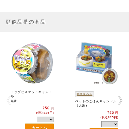
類似品番の商品
ドッグビスケットキャンド
動画をみる
ル
無香
ペットのごはんキャンドル
（犬用）
750
円
750
(税込825円)
円
(税込825円)