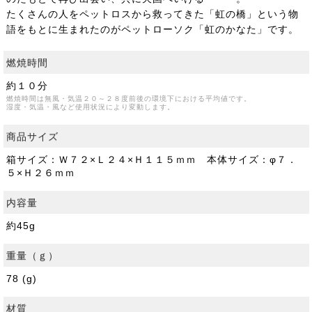
たくさんの人をペットロスから救ってきた「虹の橋」という物
語をもとに生まれたのがペットローソク「虹のかなた」です。
燃焼時間
約１０分
燃焼時間は無風・気温２０～２８度前後の環境下における平均値です。
湿度・気温・風など使用状況により変動します。
商品サイズ
箱サイズ：Ｗ７２×Ｌ２４×Ｈ１１５ｍｍ 本体サイズ：φ７．
５×Ｈ２６ｍｍ
内容量
約45g
重量（ｇ）
78 (g)
材質