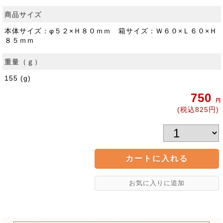
商品サイズ
本体サイズ：φ５２×Ｈ８０ｍｍ 箱サイズ：Ｗ６０×Ｌ６０×Ｈ
８５ｍｍ
重量（ｇ）
155 (g)
750
円
(税込825円)