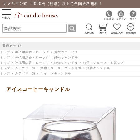
カメヤマ公式 5000円（税別）以上で全国送料無料！
0
toggle
navigation
MENU
0
登録カテゴリ
トップ > 神仏用線香・ローソク > お盆のローソク
トップ > 神仏用線香・ローソク > 好物キャンドル
トップ > 神仏用線香・ローソク > 好物キャンドル > お酒・ジュース・お茶など
トップ > カテゴリ一覧 > 好物シリーズ・コラボ線香 > 好物キャンドル
トップ > カテゴリ一覧 > スイーツキャンドル
アイスコーヒーキャンドル