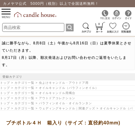
カメヤマ公式 5000円（税別）以上で全国送料無料！
0
toggle
navigation
MENU
0
誠に勝手ながら、8月8日（土）午後から8月16日（日）は夏季休業とさせ
ていただきます。
8月17日（月）以降、順次発送およびお問い合わせのご返答をいたしま
す。
登録カテゴリ
トップ > カテゴリ一覧 > 虫よけキャンドル・アウトドア用
トップ > カテゴリ一覧 > オイルキャンドル（パラフィンオイル）
トップ > カテゴリ一覧 > オイルキャンドル用燭台
トップ > カテゴリ一覧 > アウトドアコレクション
トップ > カテゴリ一覧 > パラフィンオイル・オイルランタン
トップ > カテゴリ一覧 > ウェディングキャンドル｜関連グッズ > オイルキャンドル（パ
ラフィンオイル）
トップ > シーズンで探す > アウトドア・キャンプにおすすめ
プチボトル４Ｈ 箱入り（サイズ：直径約40mm)