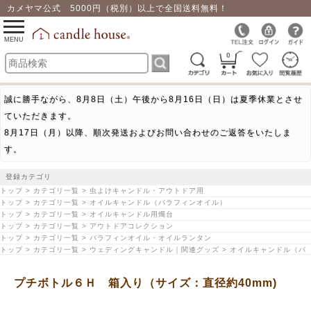
カメヤマ公式 5000円（税別）以上で全国送料無料！
0
toggle
navigation
MENU
0
誠に勝手ながら、8月8日（土）午後から8月16日（日）は夏季休業とさせ
ていただきます。
8月17日（月）以降、順次発送およびお問い合わせのご返答をいたしま
す。
登録カテゴリ
トップ > カテゴリ一覧 > 虫よけキャンドル・アウトドア用
トップ > カテゴリ一覧 > オイルキャンドル（パラフィンオイル）
トップ > カテゴリ一覧 > オイルキャンドル用燭台
トップ > カテゴリ一覧 > アウトドアコレクション
トップ > カテゴリ一覧 > パラフィンオイル・オイルランタン
トップ > カテゴリ一覧 > ウェディングキャンドル｜関連グッズ > オイルキャンドル（パ
ラフィンオイル）
トップ > シーズンで探す > アウトドア・キャンプにおすすめ
プチボトル６Ｈ 箱入り（サイズ：直径約40mm)