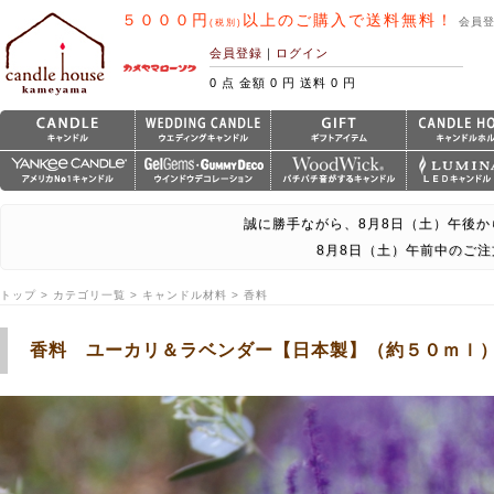
５０００円
以上のご購入で送料無料！
会員
(税別)
会員登録
｜
ログイン
0 点 金額 0 円 送料 0 円
誠に勝手ながら、8月8日（土）午後か
8月8日（土）午前中のご
トップ > カテゴリ一覧 > キャンドル材料 > 香料
香料 ユーカリ＆ラベンダー【日本製】（約５０ｍｌ