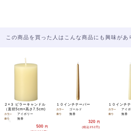
この商品を買った人はこんな商品にも興味があ
２×３ ピラーキャンドル
１０インチテーパー
１０インチ
（直径5cm×高さ7.5cm)
ゴールド
アイボ
アイボリー
無香
無香
無香
320
円
500
円
(税込352円)