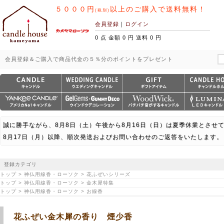
５０００円
以上のご購入で送料無料！
(税別)
会員登録
｜
ログイン
0 点 金額 0 円 送料 0 円
会員登録＆ご購入で商品代金の５％分のポイントをプレゼント
誠に勝手ながら、8月8日（土）午後から8月16日（日）は夏季休業とさせ
8月17日（月）以降、順次発送およびお問い合わせのご返答をいたします。
登録カテゴリ
トップ > 神仏用線香・ローソク > 花ふぜいシリーズ
トップ > 神仏用線香・ローソク > 金木犀特集
トップ > 神仏用線香・ローソク > お線香
花ふぜい金木犀の香り 煙少香