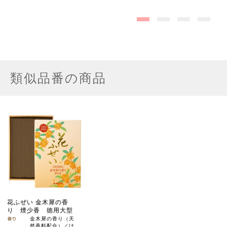
類似品番の商品
花ふぜい 金木犀の香
り 煙少香 徳用大型
金木犀の香り（天
然香料配合）／け