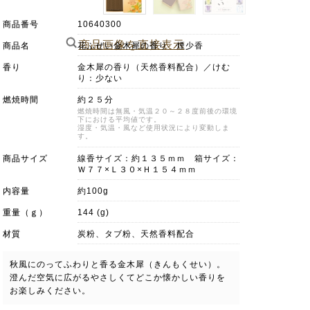
商品番号
10640300
商品画像を直接表示
商品名
花ふぜい金木犀の香り 煙少香
香り
金木犀の香り（天然香料配合）／けむ
り：少ない
燃焼時間
約２５分
燃焼時間は無風・気温２０～２８度前後の環境
下における平均値です。
湿度・気温・風など使用状況により変動しま
す。
商品サイズ
線香サイズ：約１３５ｍｍ 箱サイズ：
Ｗ７７×Ｌ３０×Ｈ１５４ｍｍ
内容量
約100g
重量（ｇ）
144 (g)
材質
炭粉、タブ粉、天然香料配合
秋風にのってふわりと香る金木犀（きんもくせい）。
澄んだ空気に広がるやさしくてどこか懐かしい香りを
お楽しみください。