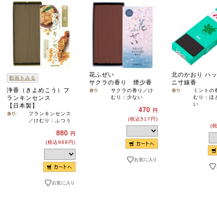
花ふぜい
北のかおり ハッ
動画をみる
サクラの香り 煙少香
ニ寸線香
浄香（きよめこう）フ
サクラの香り／け
ミントの
ランキンセンス
むり：少ない
むり：ほ
い
【日本製】
470
円
フランキンセンス
(税込517円)
／けむり：ふつう
(
880
円
(税込968円)