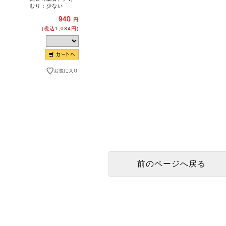
むり：少ない
940
円
(税込1,034円)