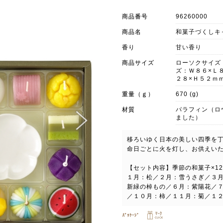
商品番号
96260000
商品名
和菓子づくしキ
香り
甘い香り
商品サイズ
ローソクサイズ
ズ：Ｗ８６×Ｌ
２８×Ｈ５２ｍ
重量（ｇ）
670 (g)
材質
パラフィン（ロ
ました）
移ろいゆく日本の美しい四季を
命日ごとに火を灯し、お供えい
【セット内容】季節の和菓子×12
１月：松／２月：雪うさぎ／３
新緑の棹もの／６月：紫陽花／
／１０月：柿／１１月：菊／１