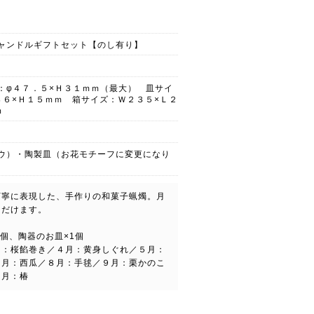
ャンドルギフトセット【のし有り】
：φ４７．５×Ｈ３１ｍｍ（最大） 皿サイ
８６×Ｈ１５ｍｍ 箱サイズ：Ｗ２３５×Ｌ２
ｍ
ウ）・陶製皿（お花モチーフに変更になり
丁寧に表現した、手作りの和菓子蝋燭。月
ただけます。
個、陶器のお皿×1個
月：桜餡巻き／４月：黄身しぐれ／５月：
７月：西瓜／８月：手毬／９月：栗かのこ
２月：椿