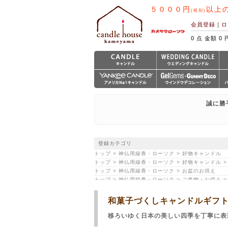
５０００円
以上
(税別)
会員登録
｜
ロ
0 点 金額 0 
誠に勝
登録カテゴリ
トップ > 神仏用線香・ローソク > 好物キャンドル
トップ > 神仏用線香・ローソク > 好物キャンドル 
トップ > 神仏用線香・ローソク > お盆のお供え
トップ > 神仏用線香・ローソク > ご進物・お供え > 
トップ > 神仏用線香・ローソク > ご進物・お供え 
トップ > 神仏用線香・ローソク > ご進物・お供え
和菓子づくしキャンドルギフ
トップ > カテゴリ一覧 > ギフト・プレゼントにお
トップ > カテゴリ一覧 > 和-JapaneseStyle-
移ろいゆく日本の美しい四季を丁寧に表
トップ > カテゴリ一覧 > 好物シリーズ・コラボ線香