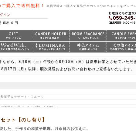
のご購入で送料無料！
会員登録＆ご購入で商品代金の５％分のポイントをプレゼ
グイン
円 送料 0 円
手ながら、8月8日（土）午後から8月16日（日）は夏季休業とさせていただ
8月17日（月）以降、順次発送およびお問い合わせのご返答をいたします。
> 和菓子＆デザート・フルーツ
ご予算から選ぶ 3,000円～4,500円
> 今だけ！3000円以上の進物商品が送料無料
 > ローソクのご進物
トセット【のし有り】
すすめ > 心から和む 和のしつらえ
現した、手作りの和菓子蝋燭。月命日のお供えに。
 > 好物キャンドル