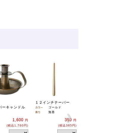
１２インチテーパー
ラウンドスタイル
パーキャンドル
ゴールド
[割引]
まとめ購入6個
単位
無香
で5％引き！
1,600
350
円
円
650
円
(税込1,760円)
(税込385円)
(税込715円)