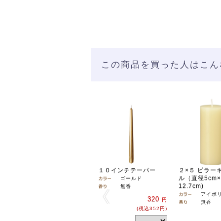
この商品を買った人はこん
１０インチテーパー
２×５ ピラー
ル（直径5cm
ゴールド
12.7cm)
無香
アイボ
320
円
無香
(税込352円)