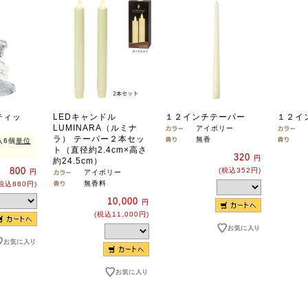
ティッ
LEDキャンドル
１２インチテーパー
１２イ
LUMINARA（ルミナ
アイボリー
ラ） テーパー２本セッ
無香
入6個
単位
ト（直径約2.4cm×高さ
320
円
約24.5cm）
800
(税込352円)
円
アイボリー
無香料
税込880円)
10,000
円
(税込11,000円)