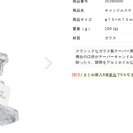
商品番号
J5390000
商品名
キャンドルステ
商品サイズ
φ７５×Ｈ７５
重量（ｇ）
150 (g)
材質
ガラス
クラシックなガラス製テーパー
燭台の口径がテーパーキャンド
削ったり、隙間をアルミホイル
[割引]
まとめ購入6個
単位
で5％引