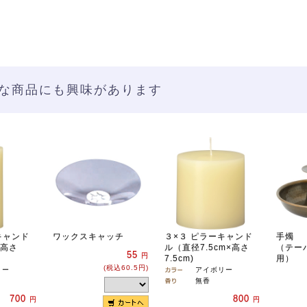
な商品にも興味があります
キャンド
ワックスキャッチ
３×３ ピラーキャンド
手燭
×高さ
ル（直径7.5cm×高さ
（テー
55
円
7.5cm)
用）
(税込60.5円)
リー
アイボリー
無香
700
800
円
円