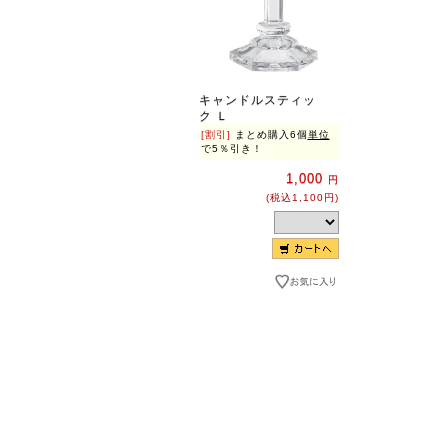
キャンドルスティッ
ク Ｌ
[割引]
まとめ購入6個
単位
で5％引き！
1,000
円
(税込1,100円)