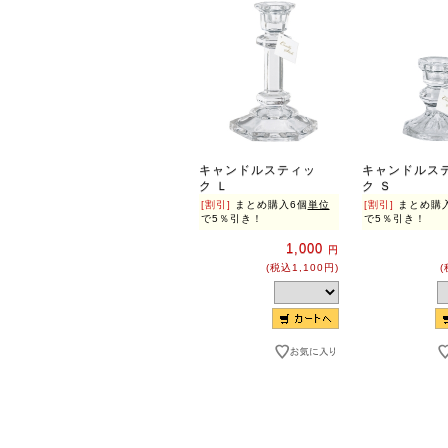
キャンドルスティッ
キャンドルス
ク Ｌ
ク Ｓ
[割引]
まとめ購入6個
単位
[割引]
まとめ購
で5％引き！
で5％引き！
1,000
円
(税込1,100円)
(