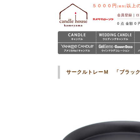
５０００円
以上
(税別)
会員登録
｜
ロ
0 点 金額 0 
サークルトレーＭ 「ブラッ