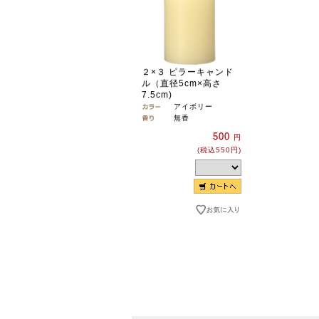
２×３ ピラーキャンド
ル（直径5cm×高さ
7.5cm)
アイボリー
無香
500
円
(税込550円)