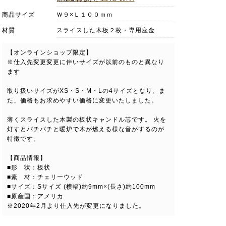
商品サイズ
Ｗ９×Ｌ１００ｍｍ
材質
スライスした木板２枚・専用座金
【オンラインショップ限定】
※仕入先変更変更に伴いサイズが以前のものと異なり
ます
取り扱いサイズがXS・S・M・Lの4サイズとなり、ま
た、価格もお求めやすい価格に変更いたしました。
薄くスライスした木製の板状キャンドル芯です。 火を
灯すとパチパチと暖炉で木が燃える様な音がするのが
特徴です。
【商品情報】
■形 状：板状
■素 材：チェリーウッド
■サイズ：Sサイズ (横幅)約9mm×(長さ)約100mm
■原産国：アメリカ
※2020年2月より仕入先が変更になりました。