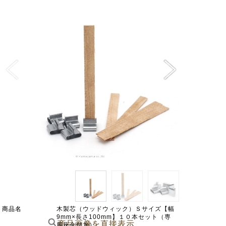
商品名
木製芯（ウッドウィック）Ｓサイズ【幅
9mm×長さ100mm】１０本セット（専
商品画像を直接表示
用座金付き）