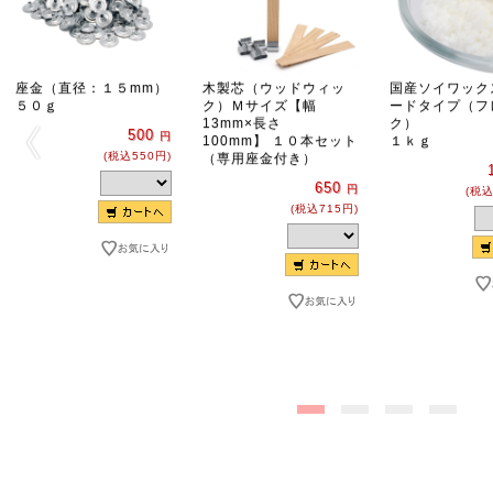
座金（直径：１５mm）
木製芯（ウッドウィッ
国産ソイワック
５０ｇ
ク）Ｍサイズ【幅
ードタイプ（フ
13mm×長さ
ク）
500
円
100mm】 １０本セット
１ｋｇ
(税込550円)
（専用座金付き）
650
円
(税込
(税込715円)