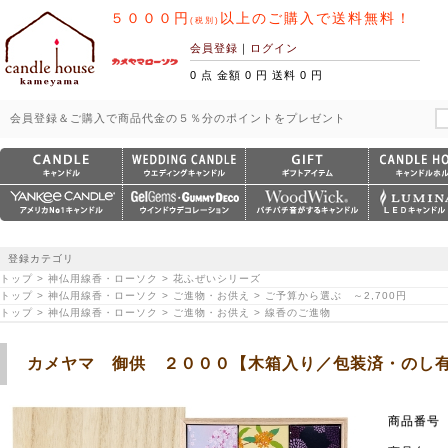
５０００円
以上のご購入で送料無料！
(税別)
会員登録
｜
ログイン
0 点 金額 0 円 送料 0 円
会員登録＆ご購入で商品代金の５％分のポイントをプレゼント
登録カテゴリ
トップ > 神仏用線香・ローソク > 花ふぜいシリーズ
トップ > 神仏用線香・ローソク > ご進物・お供え > ご予算から選ぶ ～2,700円
トップ > 神仏用線香・ローソク > ご進物・お供え > 線香のご進物
カメヤマ 御供 ２０００【木箱入り／包装済・のし
商品番号