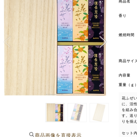
商品名
香り
燃焼時間
商品サイ
内容量
重量（ｇ
花ふぜ
に、活
を組み
す。送
りを揃
セット
商品画像を直接表示